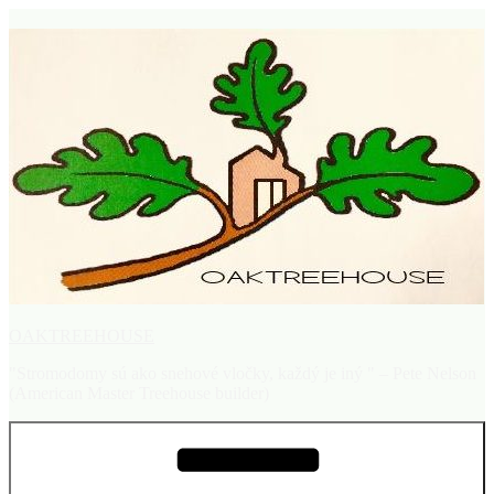
Prejsť
na
obsah
OAKTREEHOUSE
"Stromodomy sú ako snehové vločky, každý je iný " – Pete Nelson
(American Master Treehouse builder)