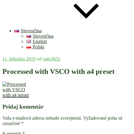
Slovenčina
Slovenčina
English
Polski
Publikované
11. februára 2019
od
valo3631
Processed with VSCO with a4 preset
Pridaj komentár
Vaša e-mailová adresa nebude zverejnená.
Vyžadované polia sú
označené
*
Komentár
*