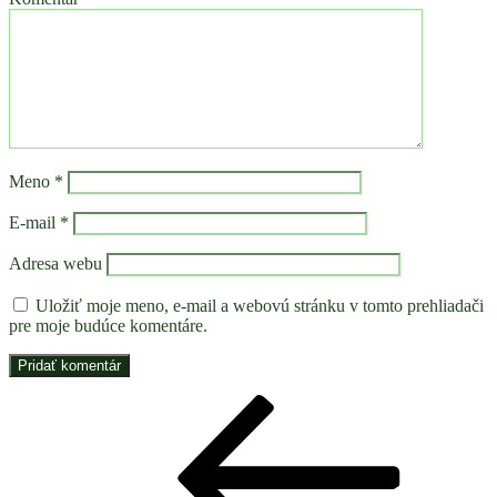
Meno
*
E-mail
*
Adresa webu
Uložiť moje meno, e-mail a webovú stránku v tomto prehliadači
pre moje budúce komentáre.
Navigácia
Predchádzajúci
článok
v
článku